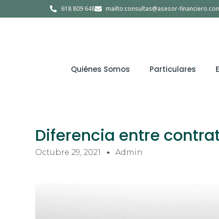
Ir
618 809 648
mailto:consultas@asesor-financiero.co
al
contenido
Quiénes Somos
Particulares
Diferencia entre contra
Octubre 29, 2021
Admin