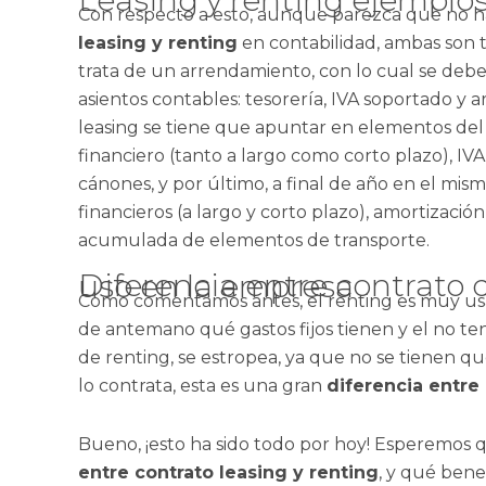
Con respecto a esto, aunque parezca que no
leasing y renting
en contabilidad, ambas son to
trata de un arrendamiento, con lo cual se debe
asientos contables: tesorería, IVA soportado y
leasing se tiene que apuntar en elementos del
financiero (tanto a largo como corto plazo), IV
cánones, y por último, a final de año en el mi
financieros (a largo y corto plazo), amortizació
acumulada de elementos de transporte.
Diferencia entre contrato de leasing y renting y su uso en la empresa
Como comentamos antes, el renting es muy usad
de antemano qué gastos fijos tienen y el no te
de renting, se estropea, ya que no se tienen qu
lo contrata, esta es una gran
diferencia entre
Bueno, ¡esto ha sido todo por hoy! Esperemos qu
entre contrato leasing y renting
, y qué bene