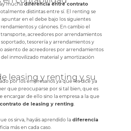
 hay mucha
diferencia entre contrato
talmente distintas entre sí. El renting se
 apuntar en el debe bajo los siguientes
 arrendamientos y cánones. En cambio el
 transporte, acreedores por arrendamientos
A soportado, tesorería y arrendamientos y
smo asiento de acreedores por arrendamientos
n del inmovilizado material y amortización
o por los empresarios ya que les dice ya
ner que preocuparse por si tal bien, que es
e encargar de ello sino la empresa a la que
 contrato de leasing y renting
.
e os sirva, hayáis aprendido la
diferencia
ficia más en cada caso.