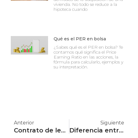
vivienda. No todo se reduce a la
hipoteca cuando
Qué es el PER en bolsa
¿Sabes qué es el PER en bolsa? Te
contamos qué significa el Price
Earning Ratio en las acciones, la
fórmula para calcularlo, ejemplos y
su interpretación.
Ant
Si
Anterior
Siguiente
Contrato de leasing
Diferencia entre contrato de leasing y renting