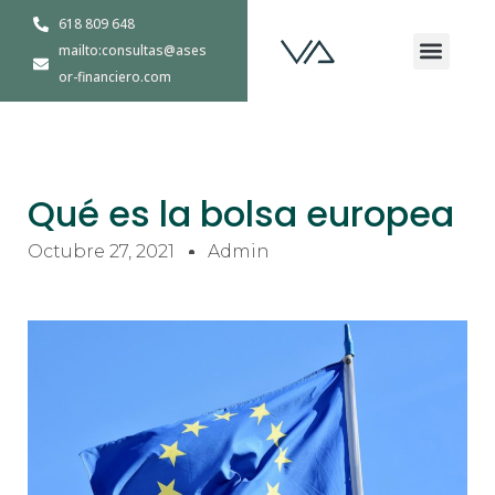
Ir
618 809 648
Men
al
mailto:consultas@ases
contenido
Quiénes Somos
or-financiero.com
Qué es la bolsa europea
Octubre 27, 2021
Admin