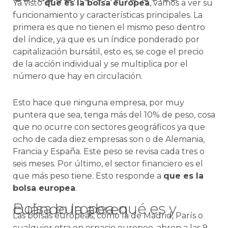
Ya visto
que es la bolsa europea
, vamos a ver su
funcionamiento y características principales. La
primera es que no tienen el mismo peso dentro
del índice, ya que es un índice ponderado por
capitalización bursátil, esto es, se coge el precio
de la acción individual y se multiplica por el
número que hay en circulación.
Esto hace que ninguna empresa, por muy
puntera que sea, tenga más del 10% de peso, cosa
que no ocurre con sectores geográficos ya que
ocho de cada diez empresas son o de Alemania,
Francia y España. Este peso se revisa cada tres o
seis meses. Por último, el sector financiero es el
que más peso tiene. Esto responde a
que es la
bolsa europea
.
Bolsa europea qué es y cuándo la abren
Las bolsas europeas, como la de Madrid, París o
cualquier otra en espacio europeo, abren a las 9