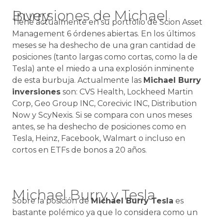
Inversiones de Michael Burry
Tiene actualmente en su portfolio de Scion Asset
Management 6 órdenes abiertas. En los últimos
meses se ha deshecho de una gran cantidad de
posiciones (tanto largas como cortas, como la de
Tesla) ante el miedo a una explosión inminente
de esta burbuja. Actualmente las
Michael Burry
inversiones
son: CVS Health, Lockheed Martin
Corp, Geo Group INC, Corecivic INC, Distribution
Now y ScyNexis. Si se compara con unos meses
antes, se ha deshecho de posiciones como en
Tesla, Heinz, Facebook, Walmart o incluso en
cortos en ETFs de bonos a 20 años.
Michael Burry y Tesla
Sobre la posición de
Michael Burry Tesla
es
bastante polémico ya que lo considera como un