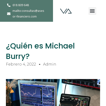
Ir
618 809 648
Men
al
mailto:consultas@ases
contenido
Quiénes Somos
or-financiero.com
¿Quién es Michael
Burry?
Febrero 4, 2022
Admin