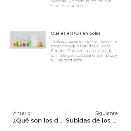
vivienda. No todo se reduce a la
hipoteca cuando
Qué es el PER en bolsa
¿Sabes qué es el PER en bolsa? Te
contamos qué significa el Price
Earning Ratio en las acciones, la
fórmula para calcularlo, ejemplos y
su interpretación.
Ant
Si
Anterior
Siguiente
¿Qué son los derivados financieros?
Subidas de los tipos de interés